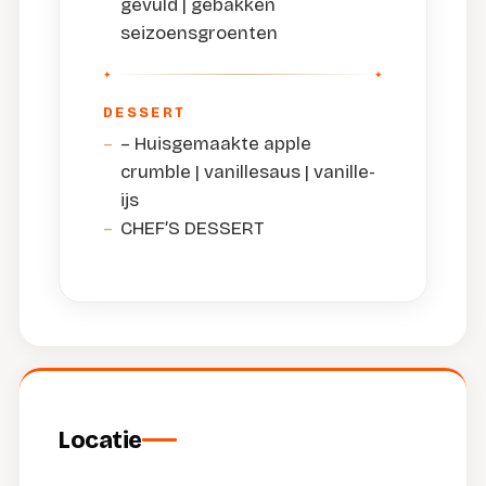
gevuld | gebakken
seizoensgroenten
DESSERT
– Huisgemaakte apple
crumble | vanillesaus | vanille-
ijs
CHEF’S DESSERT
Locatie