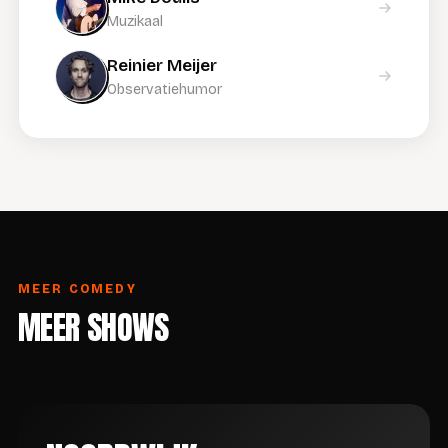
Muzikaal
Reinier Meijer
Observatiehumor
MEER COMEDY
MEER SHOWS