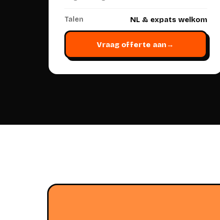
Talen
NL & expats welkom
Vraag offerte aan
→