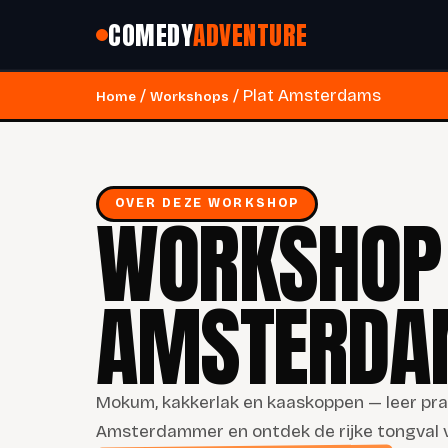
COMEDY
ADVENTURE
/
/ Plat Amsterdams
Home
Workshops
OVER DEZE WORKSHOP
WORKSHOP 
AMSTERDA
Mokum, kakkerlak en kaaskoppen — leer pra
Amsterdammer en ontdek de rijke tongval 