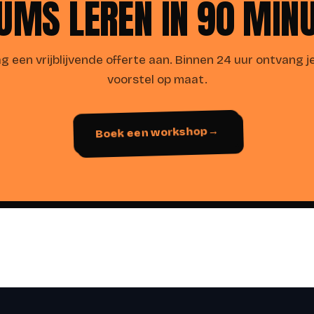
MS LEREN IN 90 MIN
g een vrijblijvende offerte aan. Binnen 24 uur ontvang j
voorstel op maat.
Boek een workshop
→