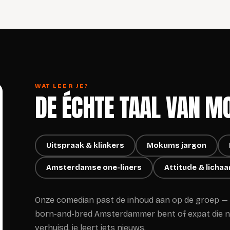
WAT LEER JE?
DE ÉCHTE TAAL VAN 
Uitspraak & klinkers
Mokums jargon
Amsterdamse one-liners
Attitude & licha
Onze comedian past de inhoud aan op de groep — o
born-and-bred Amsterdammer bent of expat die ne
verhuisd, je leert iets nieuws.