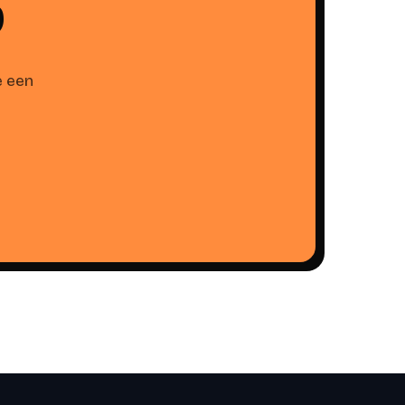
?
e een