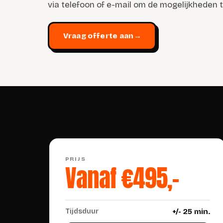
via telefoon of e-mail om de mogelijkheden 
Vraag offerte aan
→
PRIJS
Vanaf €495,-
Tijdsduur
+/- 25 min.