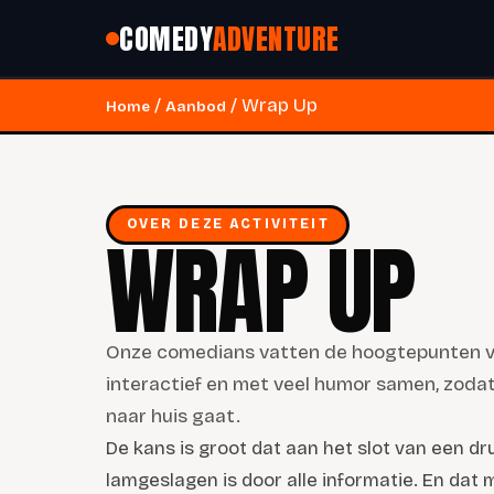
COMEDY
ADVENTURE
/
/ Wrap Up
Home
Aanbod
OVER DEZE ACTIVITEIT
WRAP UP
Onze comedians vatten de hoogtepunten v
interactief en met veel humor samen, zoda
naar huis gaat.
De kans is groot dat aan het slot van een dr
lamgeslagen is door alle informatie. En dat