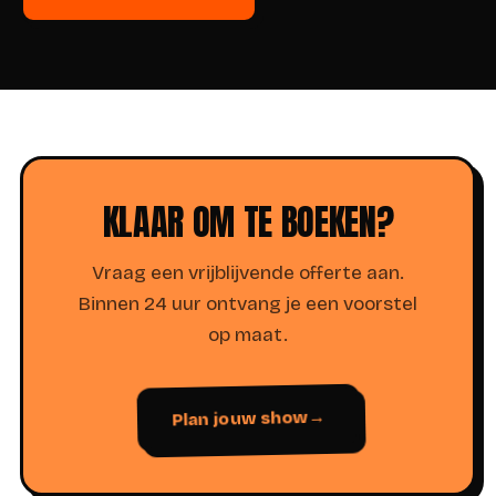
KLAAR OM TE BOEKEN?
Vraag een vrijblijvende offerte aan.
Binnen 24 uur ontvang je een voorstel
op maat.
Plan jouw show
→