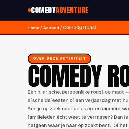
COMEDY
ADVENTURE
/
/ Comedy Roast
Home
Aanbod
OVER DEZE ACTIVITEIT
COMEDY R
Een hilarische, persoonlijke roast op maat —
afscheidsfeesten of een verjaardag met hu
Ben je op zoek naar uniek entertainment waa
familieleden écht weet te verrassen? Dan i
hetgeen waar je naar op zoekt bent.
Of het 