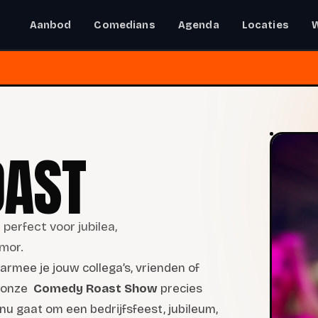
Aanbod
Comedians
Agenda
Locaties
OAST
 perfect voor jubilea,
mor.
rmee je jouw collega’s, vrienden of
s onze
Comedy Roast Show
precies
nu gaat om een bedrijfsfeest, jubileum,