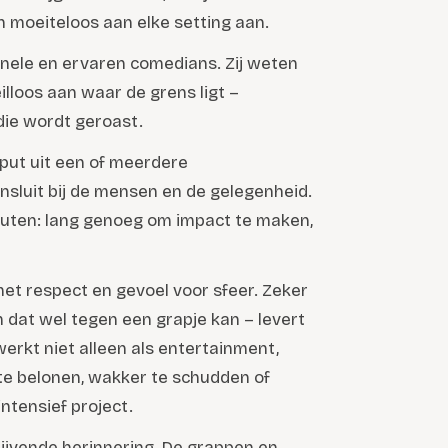
h moeiteloos aan elke setting aan.
onele en ervaren comedians. Zij weten
lloos aan waar de grens ligt –
die wordt geroast.
put uit een of meerdere
nsluit bij de mensen en de gelegenheid.
nuten: lang genoeg om impact te maken,
met respect en gevoel voor sfeer. Zeker
m dat wel tegen een grapje kan – levert
erkt niet alleen als entertainment,
te belonen, wakker te schudden of
ntensief project.
ijvende herinnering. De grappen en