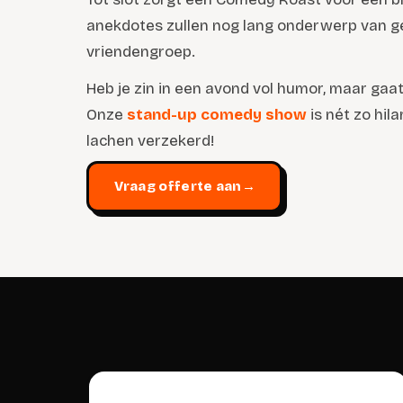
anekdotes zullen nog lang onderwerp van ge
vriendengroep.
Heb je zin in een avond vol humor, maar gaat
Onze
stand-up comedy show
is nét zo hila
lachen verzekerd!
Vraag offerte aan
→