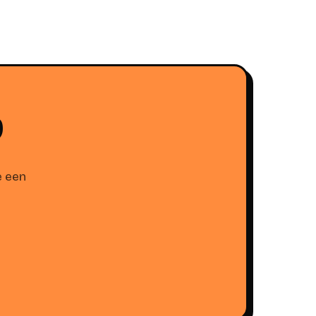
?
e een