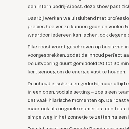
een intern bedrijfsfeest: deze show past zic
Daarbij werken we uitsluitend met professi
precies hoe ver ze kunnen gaan en voelen fei
waardoor iedereen kan lachen, ook degene 
Elke roast wordt geschreven op basis van in
voorgesprekken, zodat de inhoud perfect aa
De uitvoering duurt gemiddeld 20 tot 30 mi
kort genoeg om de energie vast te houden.
De inhoud is scherp en gedurfd, maar altijd 
in een open, sociale setting – zoals een tea
dat vaak hilarische momenten op. De roast w
maar ook als originele manier om een team 
simpelweg in het zonnetje te zetten na een i
Tot slot zorgt een Comedy Roast voor een bl