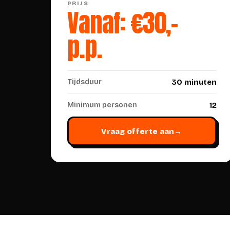
PRIJS
Vanaf: €30,-
p.p.
Tijdsduur
30 minuten
Minimum personen
12
Vraag offerte aan
→